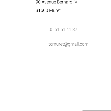
90 Avenue Bernard IV
316
00 Muret
05
61 51 41 37
tcmuret@gmail.com