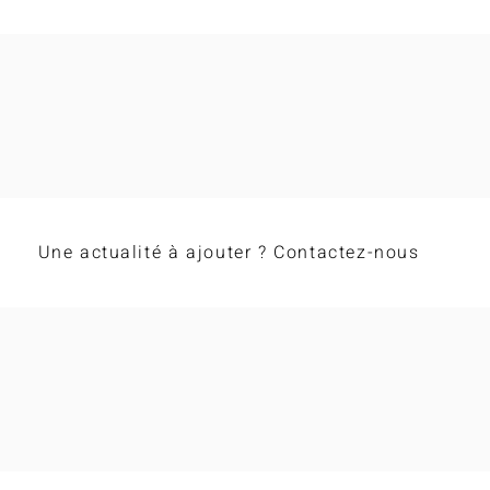
Féli
Clap de fin des championnats
régionaux Occitanie 2026 !
Une actualité à ajouter ? Contactez-nous