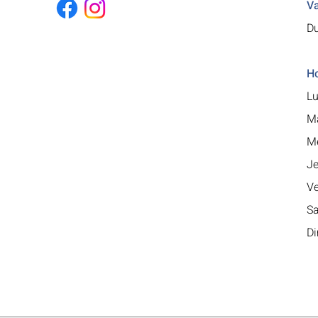
Va
Du
Ho
Lu
Ma
Me
Je
Ve
Sa
Di