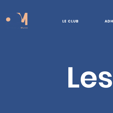
LE CLUB
ADH
Les