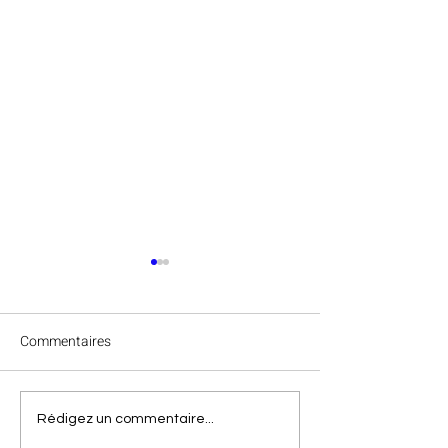
Commentaires
Félicitations à Va
Clap de fin des
Rédigez un commentaire...