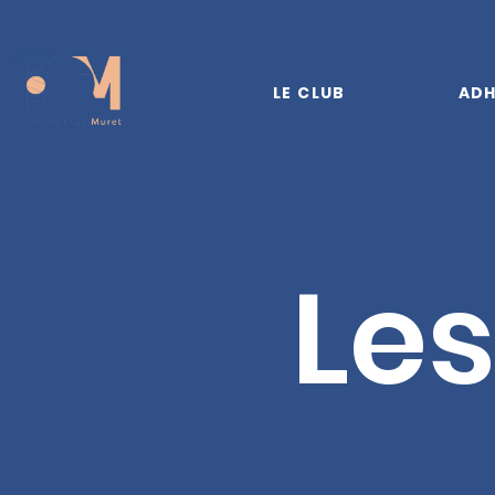
LE CLUB
ADH
Les