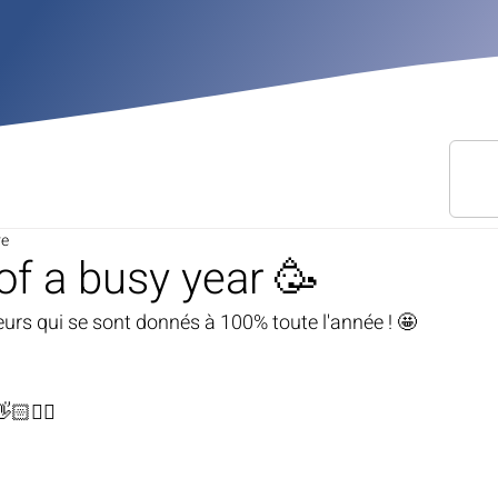
re
of a busy year 🥳
eurs qui se sont donnés à 100% toute l'année ! 🤩
🏻❤️‍🔥