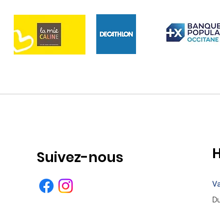
H
Suivez-nous
Va
Du