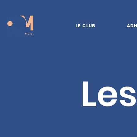
LE CLUB
ADH
Les