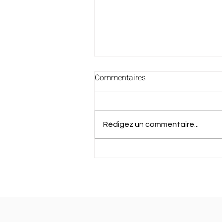
Commentaires
Rédigez un commentaire...
Félicitations à Jean et à Gery !