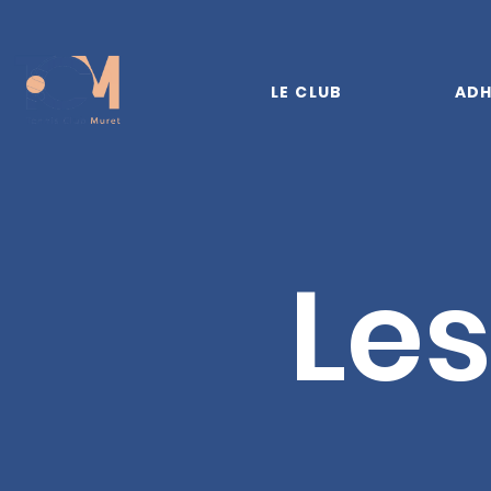
LE CLUB
ADH
Les