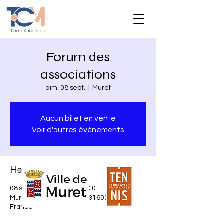
Forum des
associations
dim. 08 sept.
  |  
Muret
Aucun billet en vente
Voir d'autres événements
Heure et lieu
08 sept. 2024, 10:00 – 17:00
Muret, Av. des Pyrénées, 31600 Muret,
France