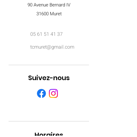
90 Avenue Bernard IV
316
00 Muret
05
61 51 41 37
tcmuret@gmail.com
Suivez-nous
Horaires