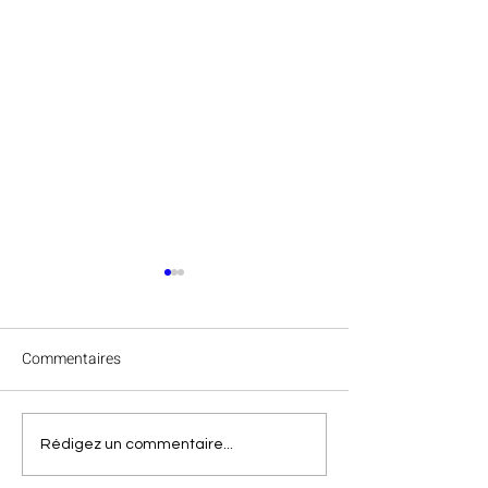
Commentaires
Félicitations à Va
Clap de fin des
Rédigez un commentaire...
championnats régionaux