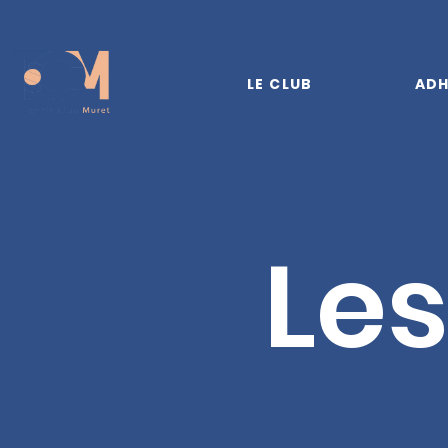
LE CLUB
ADH
Les