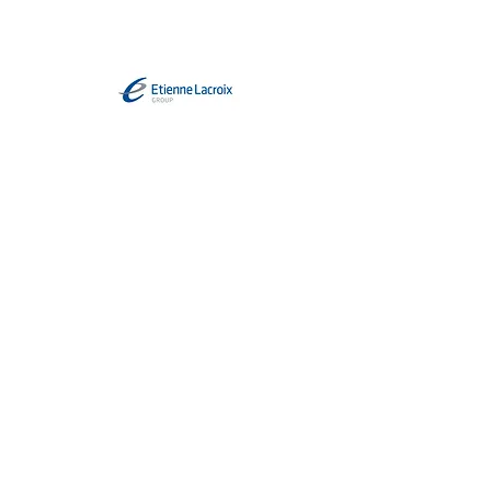
Coordonnées
90 Avenue Bernard IV
316
00 Muret
05
61 51 41 37
tcmuret@gmail.com