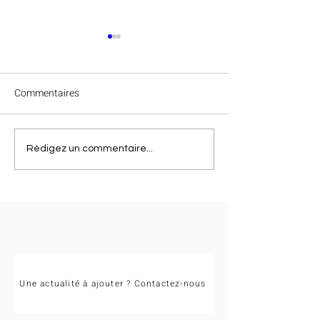
Commentaires
Félicitations à Va
Clap de fin des
Rédigez un commentaire...
championnats régionaux
Occitanie 2026 !
Une actualité à ajouter ? Contactez-nous