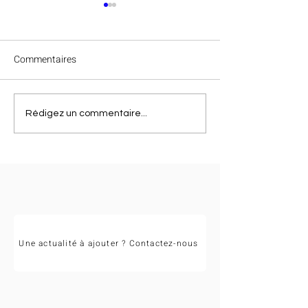
Commentaires
Félicitations à Va
Clap de fin des
Rédigez un commentaire...
championnats régionaux
Occitanie 2026 !
Une actualité à ajouter ? Contactez-nous