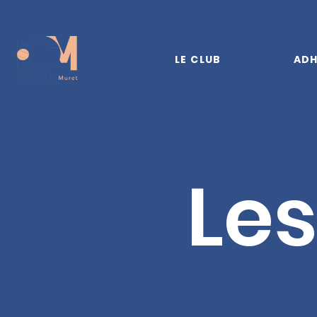
LE CLUB
ADH
Les