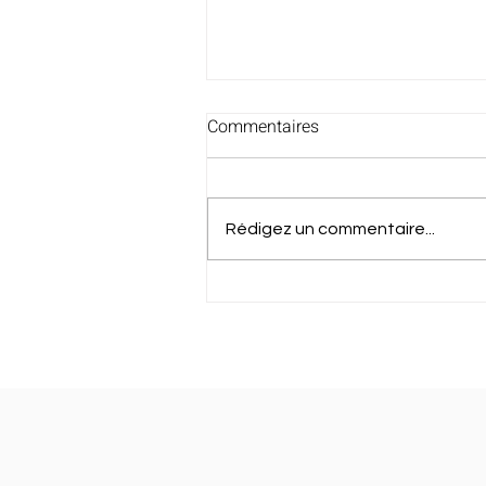
Commentaires
Rédigez un commentaire...
Félicitations à Jean et à Gery !