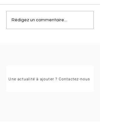
Félicitations à Va
Clap de fin des
Rédigez un commentaire...
championnats régionaux
Occitanie 2026 !
Une actualité à ajouter ? Contactez-nous