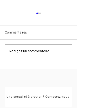
Commentaires
Félicitations à Va
Clap de fin des
Rédigez un commentaire...
championnats régionaux
Occitanie 2026 !
Une actualité à ajouter ? Contactez-nous