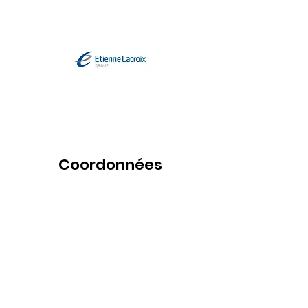
Coordonnées
90 Avenue Bernard IV
316
00 Muret
05
61 51 41 37
tcmuret@gmail.com