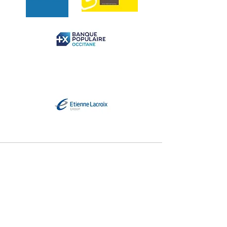
Coordonnées
90 Avenue Bernard IV
316
00 Muret