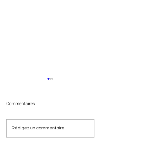
Commentaires
Félicitations à Va
Clap de fin des
Rédigez un commentaire...
championnats régionaux