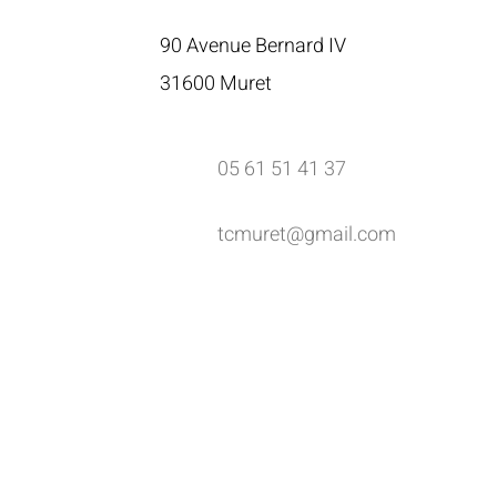
90 Avenue Bernard IV
316
00 Muret
05
61 51 41 37
tcmuret@gmail.com