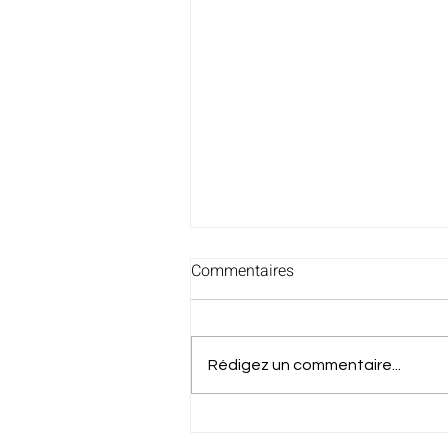
Commentaires
Rédigez un commentaire...
Félicitations à Jean et à Gery !