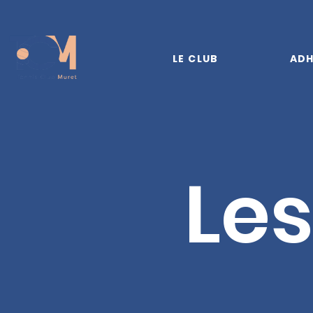
LE CLUB
ADH
Les