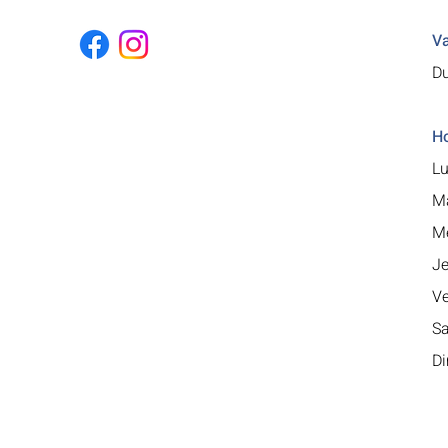
Va
Du
Ho
Lu
Ma
Me
Je
Ve
Sa
Di