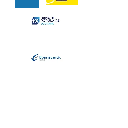
Coordonnées
90 Avenue Bernard IV
316
00 Muret